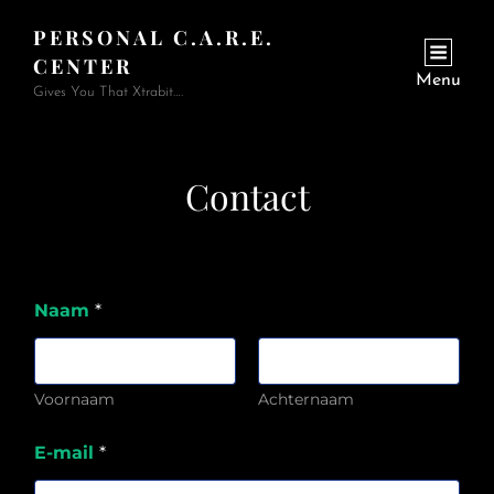
PERSONAL C.A.R.E.
CENTER
Menu
Gives You That Xtrabit….
Contact
Naam
*
Voornaam
Achternaam
E-mail
*